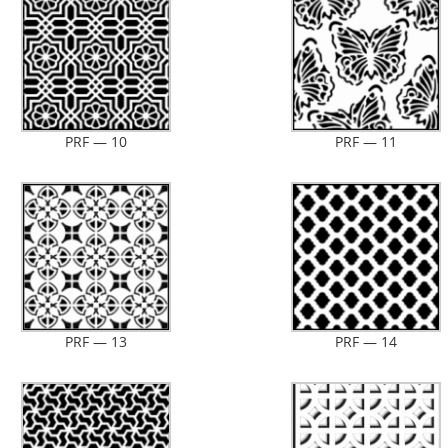
PRF — 10
PRF — 11
AL 2000
RAL 3017
о-оранжевый
Розовый
Н
AL 2001
RAL 3018
о-оранжевый
Клубнично-красный
Тра
PRF — 13
PRF — 14
AL 2002
RAL 3000
Алый
Огненно-красный
Фи