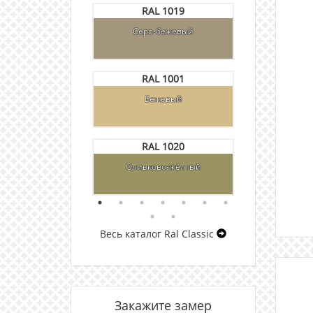
 9004
RAL 1019
R
ый чёрный
Серо-бежевый
Пастел
 9005
RAL 1001
R
 янтарь
Бежевый
Ор
 9006
RAL 1020
R
юминиевый
Оливково-жёлтый
Люминесце
Весь каталог Ral Classic
Закажите замер