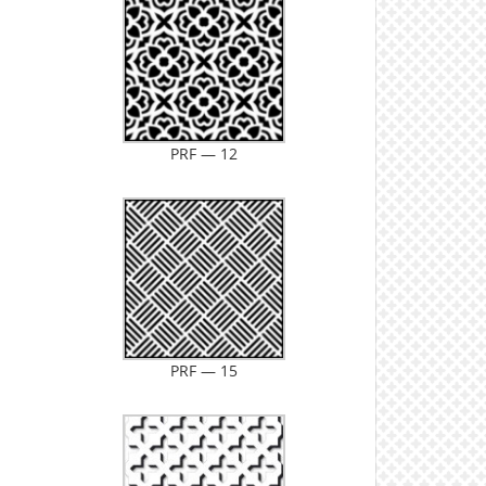
PRF — 12
RAL 5015
RAL 4001
ебесно-синий
Красно-сиреневый
RAL 5017
RAL 4002
нспортный синий
Красно-фиолетовый
PRF — 15
RAL 5000
RAL 4003
олетово-синий
Вересково-фиолетовый