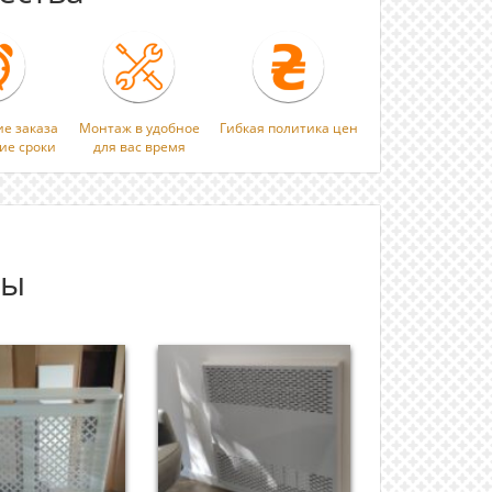
ие заказа
Монтаж в удобное
Гибкая политика цен
ие сроки
для вас время
ты