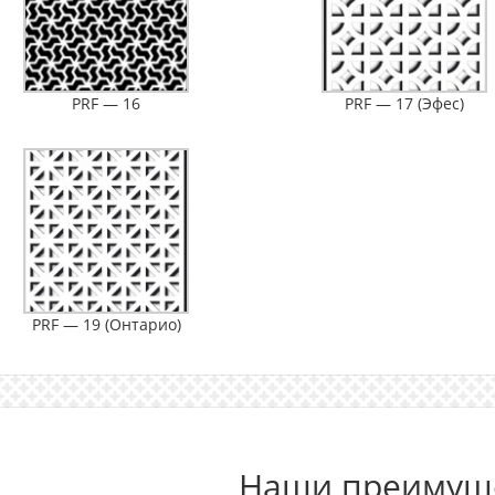
AL 2003
RAL 3020
ьно-оранжевый
Транспортный красный
Б
PRF — 16
PRF — 17 (Эфес)
AL 2004
RAL 3001
анжевый
Сигнальный красный
AL 2005
RAL 3022
нтный оранжевый
Лососёво-красный
PRF — 19 (Онтарио)
Наши преимущ