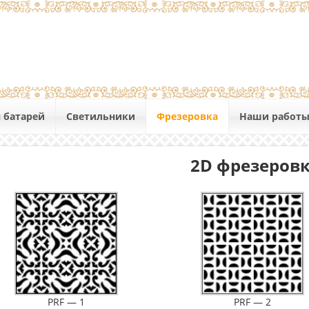
 батарей
Светильники
Фрезеровка
Наши работ
2D фрезеров
PRF — 1
PRF — 2